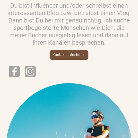
Du bist Influencer und/oder schreibst einen
interessanten Blog bzw. betreibst einen Vlog.
Dann bist Du bei mir genau richtig. Ich suche
sportbegeisterte Menschen wie Dich, die
meine Bücher ausgiebig lesen und dann auf
ihren Kanälen besprechen.
Kontakt aufnehmen